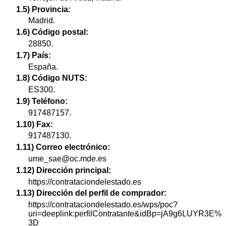
1.5) Provincia:
Madrid.
1.6) Código postal:
28850.
1.7) País:
España.
1.8) Código NUTS:
ES300.
1.9) Teléfono:
917487157.
1.10) Fax:
917487130.
1.11) Correo electrónico:
ume_sae@oc.mde.es
1.12) Dirección principal:
https://contrataciondelestado.es
1.13) Dirección del perfil de comprador:
https://contrataciondelestado.es/wps/poc?
uri=deeplink:perfilContratante&idBp=jA9g6LUYR3E%
3D