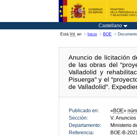
Castellano
Está
Vd.
en
Inicio
BOE
Documento
Anuncio de licitación d
de las obras del "proy
Valladolid y rehabili
Pisuerga" y el "proyecto
de Valladolid". Expedie
Publicado en:
«
BOE
»
núm
Sección:
V. Anuncios
Departamento:
Ministerio 
Referencia:
BOE-B-202