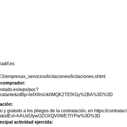
adif.es
ES/empresas_servicios/licitaciones/licitaciones.shtml
de comprador:
lestado.es/wps/poc?
lContratante&idBp=leIX8rsUk0MQK2TEfXGy%2BA%3D%3D
tación:
o y gratuito a los pliegos de la contratación, en https://contra
itacion&idEvl=hAUd1fywOZOXQV0WE7lYPw%3D%3D
ncipal actividad ejercida: