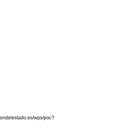
taciondelestado.es/wps/poc?