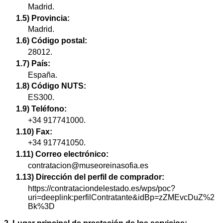
Madrid.
1.5) Provincia:
Madrid.
1.6) Código postal:
28012.
1.7) País:
España.
1.8) Código NUTS:
ES300.
1.9) Teléfono:
+34 917741000.
1.10) Fax:
+34 917741050.
1.11) Correo electrónico:
contratacion@museoreinasofia.es
1.13) Dirección del perfil de comprador:
https://contrataciondelestado.es/wps/poc?
uri=deeplink:perfilContratante&idBp=zZMEvcDuZ%2
Bk%3D