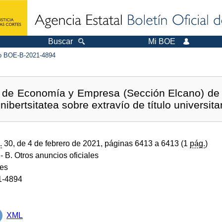
Buscar
Mi BOE
 BOE-B-2021-4894
d de Economía y Empresa (Sección Elcano) de l
bertsitatea sobre extravío de título universitar
.
30, de 4 de febrero de 2021, páginas 6413 a 6413 (1
pág.
)
- B. Otros anuncios oficiales
des
1-4894
XML