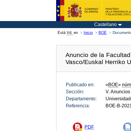
Castellano
Está
Vd.
en
Inicio
BOE
Documento
Anuncio de la Faculta
Vasco/Euskal Herriko Uni
Publicado en:
«
BOE
»
núm
Sección:
V. Anuncios
Departamento:
Universida
Referencia:
BOE-B-202
PDF