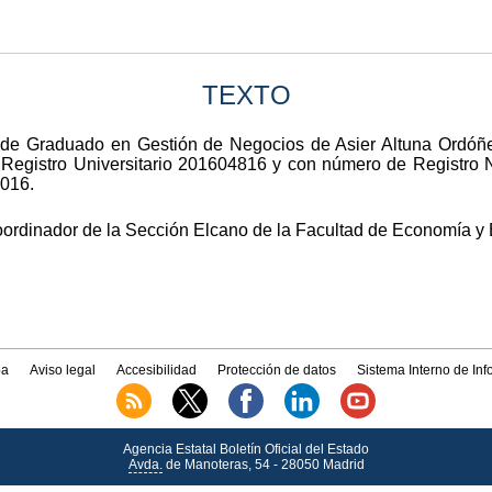
TEXTO
lo de Graduado en Gestión de Negocios de Asier Altuna Ordóñe
e Registro Universitario 201604816 y con número de Registro 
2016.
oordinador de la Sección Elcano de la Facultad de Economía y
a
Aviso legal
Accesibilidad
Protección de datos
Sistema Interno de In
Agencia Estatal Boletín Oficial del Estado
Avda.
de Manoteras, 54 - 28050 Madrid