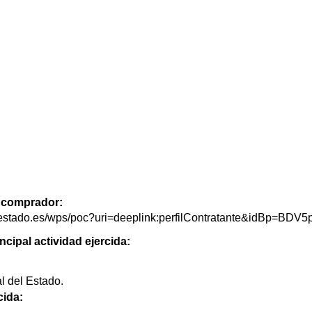
de comprador:
delestado.es/wps/poc?uri=deeplink:perfilContratante&idBp=BD
ncipal actividad ejercida:
l del Estado.
cida: