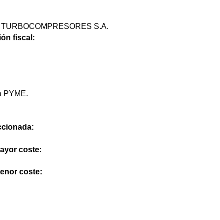
E TURBOCOMPRESORES S.A.
ón fiscal:
na PYME.
eccionada:
mayor coste:
menor coste: