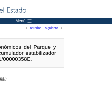
Menú
anterior
siguiente
onómicos del Parque y
cumulador estabilizador
11/00000358E.
gs.
)