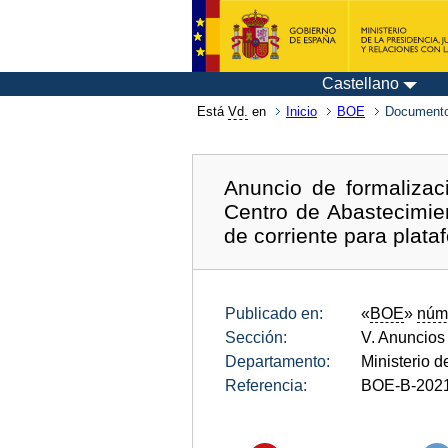
Castellano
Está
Vd.
en
Inicio
BOE
Documento
Anuncio de formaliza
Centro de Abastecimien
de corriente para plat
Publicado en:
«
BOE
»
núm
Sección:
V. Anuncios
Departamento:
Ministerio 
Referencia:
BOE-B-202