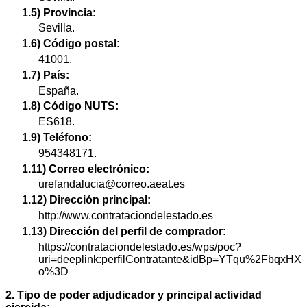
1.5) Provincia:
Sevilla.
1.6) Código postal:
41001.
1.7) País:
España.
1.8) Código NUTS:
ES618.
1.9) Teléfono:
954348171.
1.11) Correo electrónico:
urefandalucia@correo.aeat.es
1.12) Dirección principal:
http://www.contrataciondelestado.es
1.13) Dirección del perfil de comprador:
https://contrataciondelestado.es/wps/poc?
uri=deeplink:perfilContratante&idBp=YTqu%2FbqxHX
o%3D
2. Tipo de poder adjudicador y principal actividad