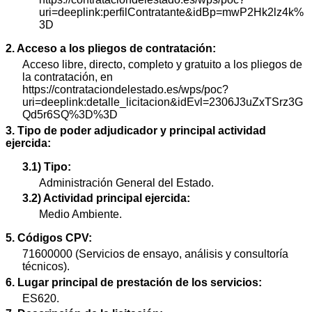
uri=deeplink:perfilContratante&idBp=mwP2Hk2lz4k%
3D
2. Acceso a los pliegos de contratación:
Acceso libre, directo, completo y gratuito a los pliegos de
la contratación, en
https://contrataciondelestado.es/wps/poc?
uri=deeplink:detalle_licitacion&idEvl=2306J3uZxTSrz3G
Qd5r6SQ%3D%3D
3. Tipo de poder adjudicador y principal actividad
ejercida:
3.1) Tipo:
Administración General del Estado.
3.2) Actividad principal ejercida:
Medio Ambiente.
5. Códigos CPV:
71600000 (Servicios de ensayo, análisis y consultoría
técnicos).
6. Lugar principal de prestación de los servicios:
ES620.