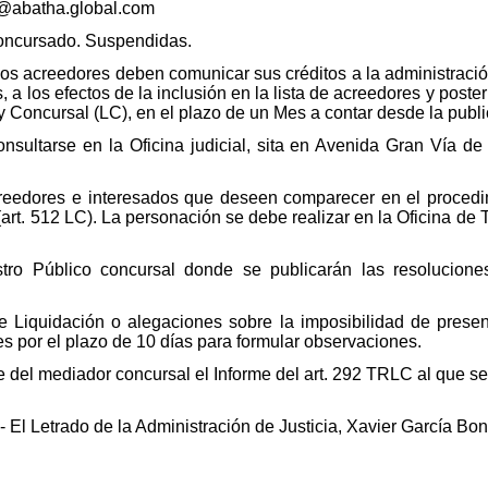
l@abatha.global.com
concursado. Suspendidas.
os acreedores deben comunicar sus créditos a la administración
 a los efectos de la inclusión en la lista de acreedores y poste
y Concursal (LC), en el plazo de un Mes a contar desde la publi
nsultarse en la Oficina judicial, sita en Avenida Gran Vía de 
reedores e interesados que deseen comparecer en el procedi
art. 512 LC). La personación se debe realizar en la Oficina de
istro Público concursal donde se publicarán las resolucion
e Liquidación o alegaciones sobre la imposibilidad de prese
es por el plazo de 10 días para formular observaciones.
 del mediador concursal el Informe del art. 292 TRLC al que se d
 El Letrado de la Administración de Justicia, Xavier García Bon