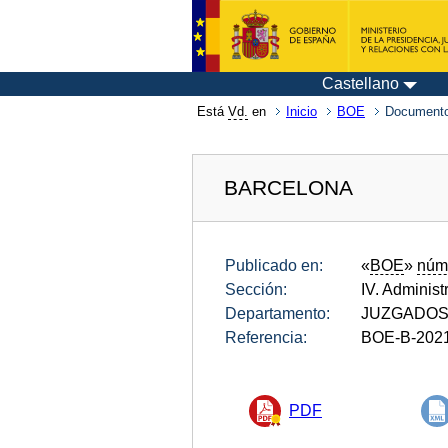
Castellano
Está
Vd.
en
Inicio
BOE
Documento
BARCELONA
Publicado en:
«
BOE
»
núm
Sección:
IV. Administ
Departamento:
JUZGADOS
Referencia:
BOE-B-202
PDF