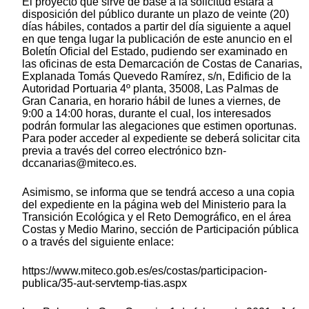
El proyecto que sirve de base a la solicitud estará a
disposición del público durante un plazo de veinte (20)
días hábiles, contados a partir del día siguiente a aquel
en que tenga lugar la publicación de este anuncio en el
Boletín Oficial del Estado, pudiendo ser examinado en
las oficinas de esta Demarcación de Costas de Canarias,
Explanada Tomás Quevedo Ramírez, s/n, Edificio de la
Autoridad Portuaria 4º planta, 35008, Las Palmas de
Gran Canaria, en horario hábil de lunes a viernes, de
9:00 a 14:00 horas, durante el cual, los interesados
podrán formular las alegaciones que estimen oportunas.
Para poder acceder al expediente se deberá solicitar cita
previa a través del correo electrónico bzn-
dccanarias@miteco.es.
Asimismo, se informa que se tendrá acceso a una copia
del expediente en la página web del Ministerio para la
Transición Ecológica y el Reto Demográfico, en el área
Costas y Medio Marino, sección de Participación pública
o a través del siguiente enlace:
https://www.miteco.gob.es/es/costas/participacion-
publica/35-aut-servtemp-tias.aspx