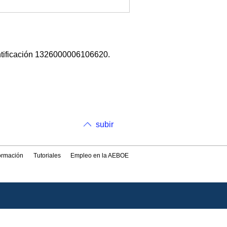
ntificación 1326000006106620.
subir
formación
Tutoriales
Empleo en la AEBOE