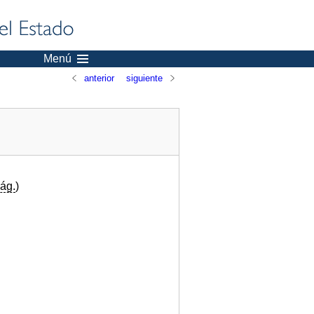
Menú
anterior
siguiente
ág.
)