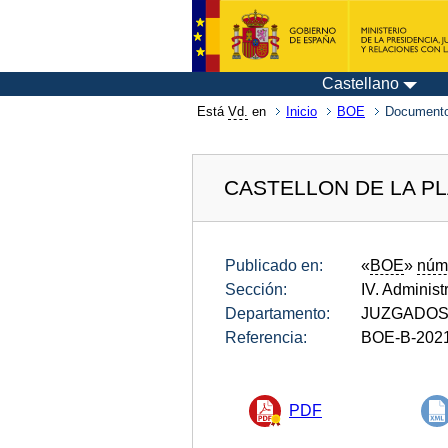
Castellano
Está
Vd.
en
Inicio
BOE
Documento
CASTELLON DE LA P
Publicado en:
«
BOE
»
núm
Sección:
IV. Administ
Departamento:
JUZGADOS 
Referencia:
BOE-B-202
PDF