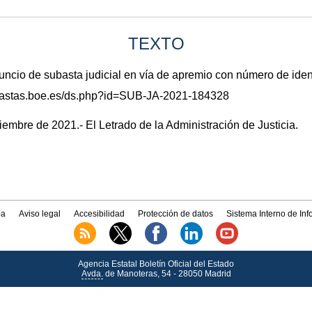
TEXTO
io de subasta judicial en vía de apremio con número de ide
subastas.boe.es/ds.php?id=SUB-JA-2021-184328
iembre de 2021.- El Letrado de la Administración de Justicia.
a
Aviso legal
Accesibilidad
Protección de datos
Sistema Interno de In
Agencia Estatal Boletín Oficial del Estado
Avda.
de Manoteras, 54 - 28050 Madrid