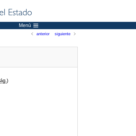
Menú
anterior
siguiente
ág.
)