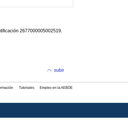
ntificación 2677000005002519.
subir
formación
Tutoriales
Empleo en la AEBOE