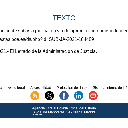
TEXTO
io de subasta judicial en vía de apremio con número de ide
subastas.boe.es/ds.php?id=SUB-JA-2021-184489
1.- El Letrado de la Administración de Justicia.
a
Aviso legal
Accesibilidad
Protección de datos
Sistema Interno de In
Agencia Estatal Boletín Oficial del Estado
Avda.
de Manoteras, 54 - 28050 Madrid