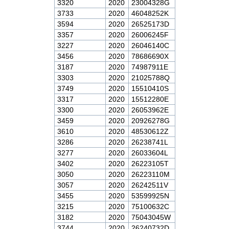
3320
2020
23004328G
3733
2020
46048252K
3594
2020
26525173D
3357
2020
26006245F
3227
2020
26046140C
3456
2020
78686690X
3187
2020
74987911E
3303
2020
21025788Q
3749
2020
15510410S
3317
2020
15512280E
3300
2020
26053962E
3459
2020
20926278G
3610
2020
48530612Z
3286
2020
26238741L
3277
2020
26033604L
3402
2020
26223105T
3050
2020
26223110M
3057
2020
26242511V
3455
2020
53599925N
3215
2020
75100632C
3182
2020
75043045W
3744
2020
26240732D