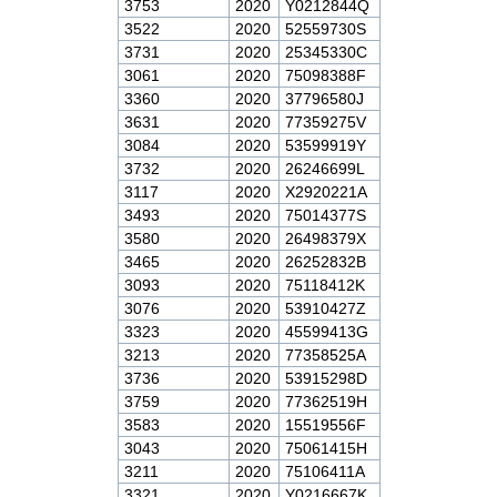
3753
2020
Y0212844Q
3522
2020
52559730S
3731
2020
25345330C
3061
2020
75098388F
3360
2020
37796580J
3631
2020
77359275V
3084
2020
53599919Y
3732
2020
26246699L
3117
2020
X2920221A
3493
2020
75014377S
3580
2020
26498379X
3465
2020
26252832B
3093
2020
75118412K
3076
2020
53910427Z
3323
2020
45599413G
3213
2020
77358525A
3736
2020
53915298D
3759
2020
77362519H
3583
2020
15519556F
3043
2020
75061415H
3211
2020
75106411A
3321
2020
Y0216667K