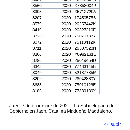
3560
2020
X7858004P
3305
2020
X5712720A
3207
2020
17450575S
3579
2020
26257442K
3419
2020
26527210E
3725
2020
75070787Y
3072
2020
75118412K
3711
2020
26507328N
3266
2020
Y0982131E
3296
2020
26049464D
3343
2020
77433145B
3049
2020
52137785M
3209
2020
26042860Y
3688
2020
75010129E
3185
2020
77339189X
Jaén, 7 de diciembre de 2021.- La Subdelegada del
Gobierno en Jaén, Catalina Madueño Magdaleno.
subir