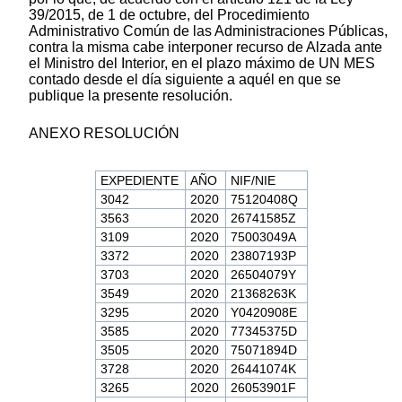
39/2015, de 1 de octubre, del Procedimiento
Administrativo Común de las Administraciones Públicas,
contra la misma cabe interponer recurso de Alzada ante
el Ministro del Interior, en el plazo máximo de UN MES
contado desde el día siguiente a aquél en que se
publique la presente resolución.
ANEXO RESOLUCIÓN
EXPEDIENTE
AÑO
NIF/NIE
3042
2020
75120408Q
3563
2020
26741585Z
3109
2020
75003049A
3372
2020
23807193P
3703
2020
26504079Y
3549
2020
21368263K
3295
2020
Y0420908E
3585
2020
77345375D
3505
2020
75071894D
3728
2020
26441074K
3265
2020
26053901F