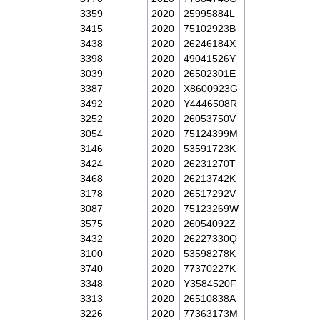
3359
2020
25995884L
3415
2020
75102923B
3438
2020
26246184X
3398
2020
49041526Y
3039
2020
26502301E
3387
2020
X8600923G
3492
2020
Y4446508R
3252
2020
26053750V
3054
2020
75124399M
3146
2020
53591723K
3424
2020
26231270T
3468
2020
26213742K
3178
2020
26517292V
3087
2020
75123269W
3575
2020
26054092Z
3432
2020
26227330Q
3100
2020
53598278K
3740
2020
77370227K
3348
2020
Y3584520F
3313
2020
26510838A
3226
2020
77363173M