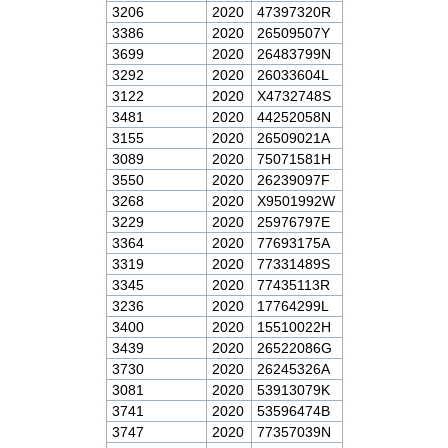
3206
2020
47397320R
3386
2020
26509507Y
3699
2020
26483799N
3292
2020
26033604L
3122
2020
X4732748S
3481
2020
44252058N
3155
2020
26509021A
3089
2020
75071581H
3550
2020
26239097F
3268
2020
X9501992W
3229
2020
25976797E
3364
2020
77693175A
3319
2020
77331489S
3345
2020
77435113R
3236
2020
17764299L
3400
2020
15510022H
3439
2020
26522086G
3730
2020
26245326A
3081
2020
53913079K
3741
2020
53596474B
3747
2020
77357039N