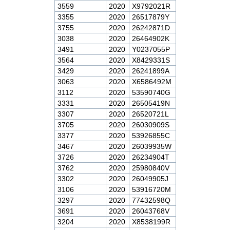
3559
2020
X9792021R
3355
2020
26517879Y
3755
2020
26242871D
3038
2020
26464902K
3491
2020
Y0237055P
3564
2020
X8429331S
3429
2020
26241899A
3063
2020
X6586492M
3112
2020
53590740G
3331
2020
26505419N
3307
2020
26520721L
3705
2020
26030909S
3377
2020
53926855C
3467
2020
26039935W
3726
2020
26234904T
3762
2020
25980840V
3302
2020
26049905J
3106
2020
53916720M
3297
2020
77432598Q
3691
2020
26043768V
3204
2020
X8538199R