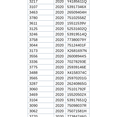
3217
2020
Y4185611Q
3107
2020
53917346X
3463
2020
26509404H
3780
2020
75102558Z
3611
2020
15511539V
3125
2020
52531602Q
3246
2020
53919514Q
3758
2020
77380079Y
3044
2020
75124401F
3173
2020
X2681697N
3556
2020
26008944S
3336
2020
70278293E
3775
2020
25939146E
3488
2020
X4158374C
3565
2020
25970201G
3287
2020
26240865G
3060
2020
75101792F
3469
2020
15520502X
3104
2020
53917651Q
3090
2020
75098037R
3062
2020
75071581H
3770
2020
77384746G