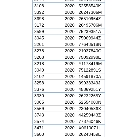
3108
2020
52558540K
3392
2020
26247306M
3698
2020
26510964Z
3172
2020
26495706M
3599
2020
75239351A
3045
2020
75069944Z
3261
2020
77648518N
3278
2020
21037840Q
3208
2020
75092998E
3218
2020
Y1178419M
3040
2020
75122891S
3102
2020
14591870A
3258
2020
39933349J
3376
2020
45869251Y
3330
2020
26232265Y
3065
2020
52554000N
3569
2020
23040536X
3743
2020
44259443Z
3574
2020
77376046K
3471
2020
X0610071L
3600
2020
26243459E