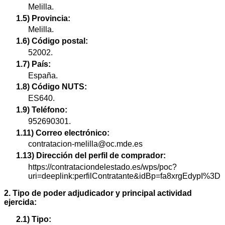
Melilla.
1.5) Provincia:
Melilla.
1.6) Código postal:
52002.
1.7) País:
España.
1.8) Código NUTS:
ES640.
1.9) Teléfono:
952690301.
1.11) Correo electrónico:
contratacion-melilla@oc.mde.es
1.13) Dirección del perfil de comprador:
https://contrataciondelestado.es/wps/poc?
uri=deeplink:perfilContratante&idBp=fa8xrgEdypI%3D
2. Tipo de poder adjudicador y principal actividad
ejercida:
2.1) Tipo: