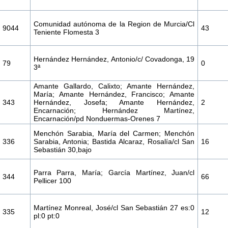
Comunidad autónoma de la Region de Murcia/Cl
9044
43
Teniente Flomesta 3
Hernández Hernández, Antonio/c/ Covadonga, 19
79
0
3ª
Amante Gallardo, Calixto; Amante Hernández,
María; Amante Hernández, Francisco; Amante
343
Hernández, Josefa; Amante Hernández,
2
Encarnación; Hernández Martínez,
Encarnación/pd Nonduermas-Orenes 7
Menchón Sarabia, María del Carmen; Menchón
336
Sarabia, Antonia; Bastida Alcaraz, Rosalía/cl San
16
Sebastián 30,bajo
Parra Parra, María; García Martínez, Juan/cl
344
66
Pellicer 100
Martínez Monreal, José/cl San Sebastián 27 es:0
335
12
pl:0 pt:0