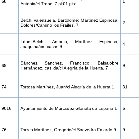
68
1
Antonia/cl Tropel 7 pl:01 pt:d
Belchi Valenzuela, Bartolome; Martínez Espinosa,
2
Dolores/Camino los Frailes, 7
LópezBelchi, Antonio; Martínez Espinosa,
4
Joaquina/cm casas 9
Sánchez Sánchez, Francisco; Balsalobre
69
9
Hernández, casilda/cl Alegría de la Huerta, 7
74
Tortosa Martínez, Juan/cl Alegría de la Huerta 1
31
9016
Ayuntamiento de Murcia/pz Glorieta de España 1
6
76
Torres Martínez, Gregorio/cl Saavedra Fajardo 9
9