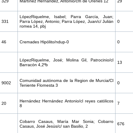
329
Martínez Hernández, Antonio/cm de Orenes 12
29
LópezRiquelme, Isabel; Parra García, Juan;
331
Parra López, Antonio; Parra López, Juan/c/ Julián
0
romea 14, pbj
46
Cremades Hipólito/ndup-0
0
LópezRiquelme, José; Molina Gil, Patrocinio/cl
13
Barracón 4,2ºb
Comunidad autónoma de la Region de Murcia/Cl
9002
0
Teniente Flomesta 3
Hernández Hernández Antonio/cl reyes católicos
20
7
8
Cobarro Casaus, María Mar Sonia; Cobarro
676
Casaus, José Jesús/c/ san Basilio, 2