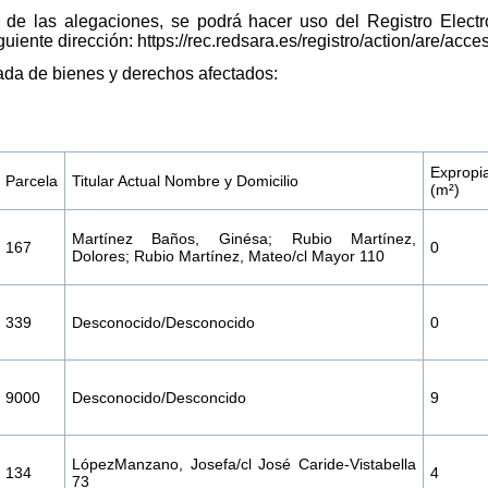
 de las alegaciones, se podrá hacer uso del Registro Electr
uiente dirección: https://rec.redsara.es/registro/action/are/acce
zada de bienes y derechos afectados:
Expropi
Parcela
Titular Actual Nombre y Domicilio
(m²)
Martínez Baños, Ginésa; Rubio Martínez,
167
0
Dolores; Rubio Martínez, Mateo/cl Mayor 110
339
Desconocido/Desconocido
0
9000
Desconocido/Desconcido
9
LópezManzano, Josefa/cl José Caride-Vistabella
134
4
73