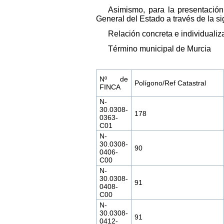
Asimismo, para la presentación
General del Estado a través de la sig
Relación concreta e individuali
Término municipal de Murcia
Nº de
Polígono/Ref Catastral
FINCA
N-
30.0308-
178
0363-
C01
N-
30.0308-
90
0406-
C00
N-
30.0308-
91
0408-
C00
N-
30.0308-
91
0412-