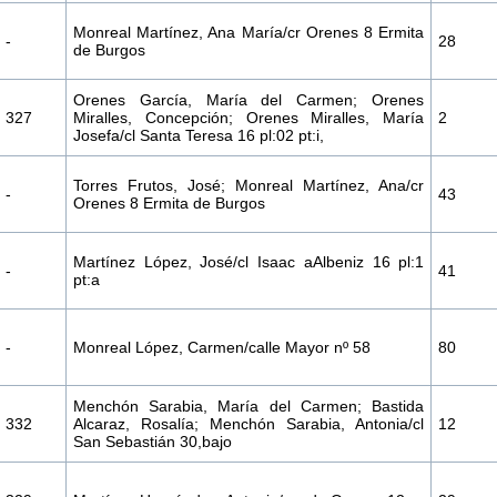
Monreal Martínez, Ana María/cr Orenes 8 Ermita
-
28
de Burgos
Orenes García, María del Carmen; Orenes
327
Miralles, Concepción; Orenes Miralles, María
2
Josefa/cl Santa Teresa 16 pl:02 pt:i,
Torres Frutos, José; Monreal Martínez, Ana/cr
-
43
Orenes 8 Ermita de Burgos
Martínez López, José/cl Isaac aAlbeniz 16 pl:1
-
41
pt:a
-
Monreal López, Carmen/calle Mayor nº 58
80
Menchón Sarabia, María del Carmen; Bastida
332
Alcaraz, Rosalía; Menchón Sarabia, Antonia/cl
12
San Sebastián 30,bajo