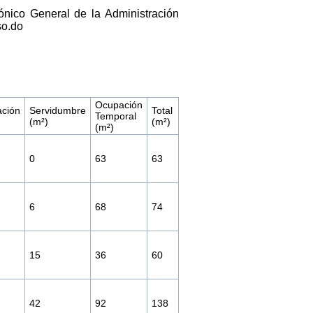
ónico General de la Administración
so.do
Ocupación
ación
Servidumbre
Total
Temporal
(m²)
(m²)
(m²)
0
63
63
6
68
74
15
36
60
42
92
138