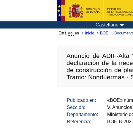
Castellano
Está
Vd.
en
Inicio
BOE
Documento
Anuncio de ADIF-Alta 
declaración de la nec
de construcción de pla
Tramo: Nonduermas - 
Publicado en:
«
BOE
»
núm
Sección:
V. Anuncios
Departamento:
Ministerio 
Referencia:
BOE-B-202