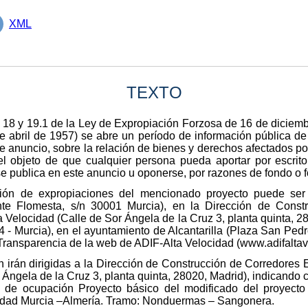
XML
TEXTO
s 18 y 19.1 de la Ley de Expropiación Forzosa de 16 de diciem
abril de 1957) se abre un período de información pública de q
te anuncio, sobre la relación de bienes y derechos afectados po
el objeto de que cualquier persona pueda aportar por escrito 
 se publica en este anuncio u oponerse, por razones de fondo o 
ción de expropiaciones del mencionado proyecto puede ser
te Flomesta, s/n 30001 Murcia), en la Dirección de Const
a Velocidad (Calle de Sor Ángela de la Cruz 3, planta quinta, 2
 - Murcia), en el ayuntamiento de Alcantarilla (Plaza San Pedro
 Transparencia de la web de ADIF-Alta Velocidad (www.adifaltav
 irán dirigidas a la Dirección de Construcción de Corredores
 Ángela de la Cruz 3, planta quinta, 28020, Madrid), indicando 
 de ocupación Proyecto básico del modificado del proyecto
cidad Murcia –Almería. Tramo: Nonduermas – Sangonera.