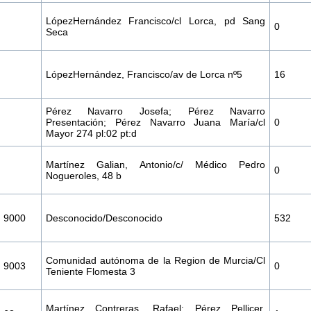
LópezHernández Francisco/cl Lorca, pd Sang
0
Seca
LópezHernández, Francisco/av de Lorca nº5
16
Pérez Navarro Josefa; Pérez Navarro
Presentación; Pérez Navarro Juana María/cl
0
Mayor 274 pl:02 pt:d
Martínez Galian, Antonio/c/ Médico Pedro
0
Nogueroles, 48 b
9000
Desconocido/Desconocido
532
Comunidad autónoma de la Region de Murcia/Cl
9003
0
Teniente Flomesta 3
Martínez Contreras, Rafael; Pérez Pellicer,