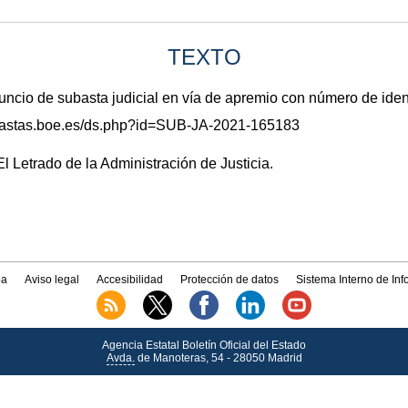
TEXTO
io de subasta judicial en vía de apremio con número de ide
subastas.boe.es/ds.php?id=SUB-JA-2021-165183
l Letrado de la Administración de Justicia.
a
Aviso legal
Accesibilidad
Protección de datos
Sistema Interno de In
Agencia Estatal Boletín Oficial del Estado
Avda.
de Manoteras, 54 - 28050 Madrid