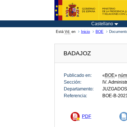
Castellano
Está
Vd.
en
Inicio
BOE
Documento
BADAJOZ
Publicado en:
«
BOE
»
núm
Sección:
IV. Administ
Departamento:
JUZGADOS 
Referencia:
BOE-B-202
PDF