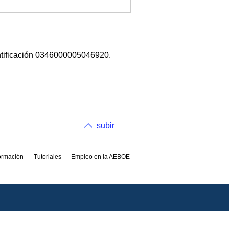
ntificación 0346000005046920.
subir
formación
Tutoriales
Empleo en la AEBOE