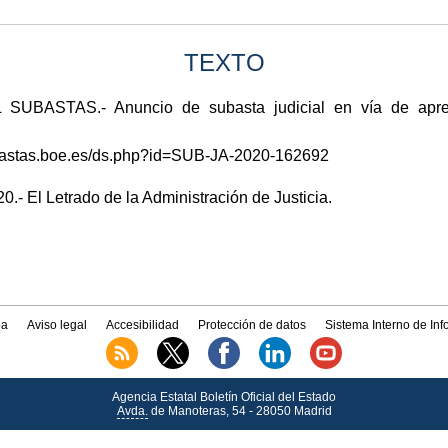
TEXTO
ASTAS.- Anuncio de subasta judicial en vía de apremi
subastas.boe.es/ds.php?id=SUB-JA-2020-162692
0.- El Letrado de la Administración de Justicia.
a
Aviso legal
Accesibilidad
Protección de datos
Sistema Interno de In
Agencia Estatal Boletín Oficial del Estado
Avda.
de Manoteras, 54 - 28050 Madrid