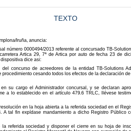
TEXTO
amplona/Iruña, anuncia:
sal número 0000494/2013 referente al concursado TB-Solution
arretera Artica 29, 7ª de Artica por auto de fecha 23 de d
dispositiva dice asi:
n del concurso de acreedores de la entidad TB-Solutions Ad
 procedimiento cesando todos los efectos de la declaración de 
en su cargo el Administrador concursal, y se declaran apro
e a lo establecido en el artículo 479.6 TRLC, llévese testim
resolución en la hoja abierta a la referida sociedad en el Regis
8. A tal fin expídase mandamiento a dicho Registro Público c
e la referida sociedad y disponer el cierre en su hoja de ins