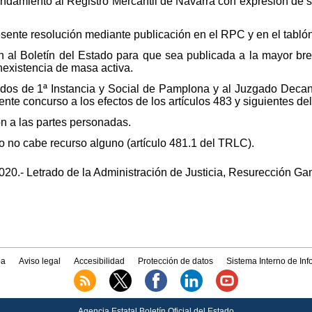
ndamiento al Registro Mercantil de Navarra con expresión de s
esente resolución mediante publicación en el RPC y en el tabl
n al Boletín del Estado para que sea publicada a la mayor bre
nexistencia de masa activa.
os de 1ª Instancia y Social de Pamplona y al Juzgado Decan
ente concurso a los efectos de los artículos 483 y siguientes d
ón a las partes personadas.
o no cabe recurso alguno (artículo 481.1 del TRLC).
20.- Letrado de la Administración de Justicia, Resurección Gan
a
Aviso legal
Accesibilidad
Protección de datos
Sistema Interno de In
Agencia Estatal Boletín Oficial del Estado