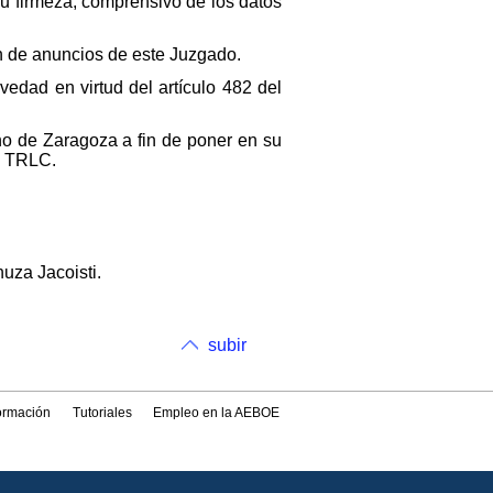
u firmeza, comprensivo de los datos
ón de anuncios de este Juzgado.
vedad en virtud del artículo 482 del
o de Zaragoza a fin de poner en su
el TRLC.
uza Jacoisti.
subir
formación
Tutoriales
Empleo en la AEBOE