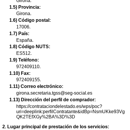
Girona.
1.5) Provincia:
Girona.
1.6) Código postal:
17006.
1.7) País:
España.
1.8) Código NUTS:
ES512.
1.9) Teléfono:
972409110.
1.10) Fax:
972409155.
1.11) Correo electrónico:
girona.secretaria.tgss@seg-social.es
1.13) Dirección del perfil de comprador:
https://contrataciondelestado.es/wps/poc?
uri=deeplink:perfilContratante&idBp=NsmUKke93Vg
QK2TEfXGy%2BA%3D%3D
2. Lugar principal de prestación de los servicios: