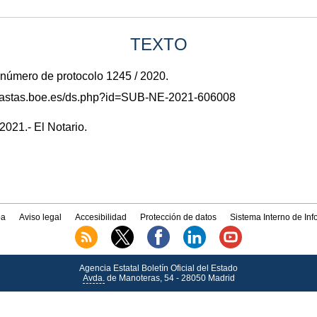
TEXTO
 número de protocolo 1245 / 2020.
/subastas.boe.es/ds.php?id=SUB-NE-2021-606008
021.- El Notario.
a
Aviso legal
Accesibilidad
Protección de datos
Sistema Interno de In
Agencia Estatal Boletín Oficial del Estado
Avda.
de Manoteras, 54 - 28050 Madrid