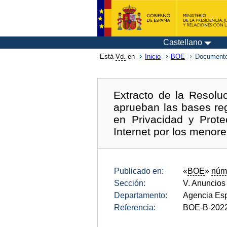
Castellano
Está
Vd.
en
Inicio
BOE
Documento
Extracto de la Resolu
aprueban las bases re
en Privacidad y Prot
Internet por los menor
Publicado en:
«
BOE
»
núm
Sección:
V. Anuncios
Departamento:
Agencia Esp
Referencia:
BOE-B-202