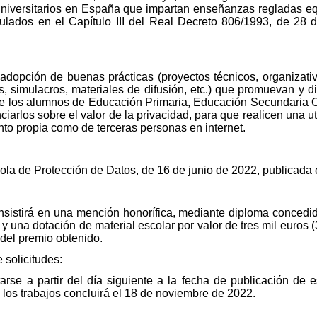
universitarios en España que impartan enseñanzas regladas equ
gulados en el Capítulo III del Real Decreto 806/1993, de 28
 adopción de buenas prácticas (proyectos técnicos, organizat
s, simulacros, materiales de difusión, etc.) que promuevan y 
re los alumnos de Educación Primaria, Educación Secundaria Ob
ciarlos sobre el valor de la privacidad, para que realicen una u
nto propia como de terceras personas en internet.
la de Protección de Datos, de 16 de junio de 2022, publicada
sistirá en una mención honorífica, mediante diploma concedido
y una dotación de material escolar por valor de tres mil euros 
 del premio obtenido.
 solicitudes:
arse a partir del día siguiente a la fecha de publicación de e
 los trabajos concluirá el 18 de noviembre de 2022.