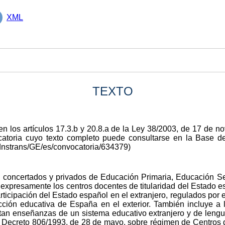
XML
TEXTO
en los artículos 17.3.b y 20.8.a de la Ley 38/2003, de 17 de 
ocatoria cuyo texto completo puede consultarse en la Base
dnstrans/GE/es/convocatoria/634379)
 concertados y privados de Educación Primaria, Educación Sec
expresamente los centros docentes de titularidad del Estado esp
articipación del Estado español en el extranjero, regulados por
acción educativa de España en el exterior. También incluye a 
tan enseñanzas de un sistema educativo extranjero y de lengu
eal Decreto 806/1993, de 28 de mayo, sobre régimen de Centros 