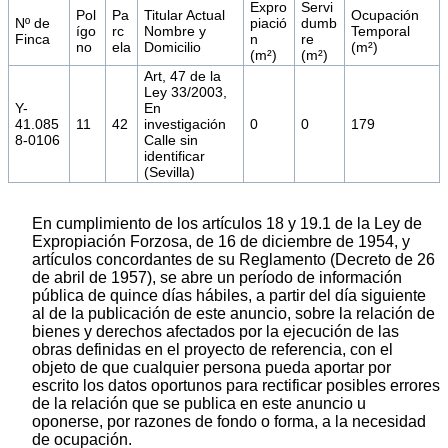
Expro
Servi
Pol
Pa
Titular Actual
Ocupación
Nº de
piació
dumb
ígo
rc
Nombre y
Temporal
Finca
n
re
no
ela
Domicilio
(m²)
(m²)
(m²)
Art, 47 de la
Ley 33/2003,
Y-
En
41.085
11
42
investigación
0
0
179
8-0106
Calle sin
identificar
(Sevilla)
En cumplimiento de los artículos 18 y 19.1 de la Ley de
Expropiación Forzosa, de 16 de diciembre de 1954, y
artículos concordantes de su Reglamento (Decreto de 26
de abril de 1957), se abre un período de información
pública de quince días hábiles, a partir del día siguiente
al de la publicación de este anuncio, sobre la relación de
bienes y derechos afectados por la ejecución de las
obras definidas en el proyecto de referencia, con el
objeto de que cualquier persona pueda aportar por
escrito los datos oportunos para rectificar posibles errores
de la relación que se publica en este anuncio u
oponerse, por razones de fondo o forma, a la necesidad
de ocupación.