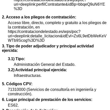
uri=deeplink:perfilContratante&idBp=bbqeQ9uN6YE
%3D
2. Acceso a los pliegos de contratación:
Acceso libre, directo, completo y gratuito a los pliegos de
la contratación, en
https://contrataciondelestado.es/wps/poc?
uri=deeplink:detalle_licitacion&idEvl=Zs6L9etDbWeKeV
WTb9Scog%3D%3D
3. Tipo de poder adjudicador y principal actividad
ejercida:
3.1) Tipo:
Administración General del Estado.
3.2) Actividad principal ejercida:
Infraestructuras.
5. Códigos CPV:
71310000 (Servicios de consultoría en ingeniería y
construcción).
6. Lugar principal de prestación de los servicios:
ES62.