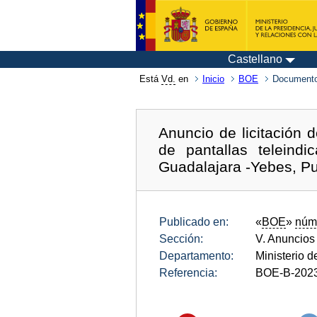
Castellano
Está
Vd.
en
Inicio
BOE
Documento
Anuncio de licitación d
de pantallas telein
Guadalajara -Yebes, Pu
Publicado en:
«
BOE
»
núm
Sección:
V. Anuncios
Departamento:
Ministerio 
Referencia:
BOE-B-202