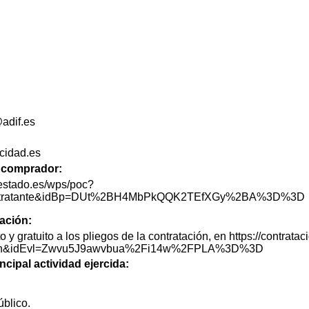
adif.es
ocidad.es
de comprador:
lestado.es/wps/poc?
lContratante&idBp=DUt%2BH4MbPkQQK2TEfXGy%2BA%3D%3D
tación:
o y gratuito a los pliegos de la contratación, en https://contra
itacion&idEvl=Zwvu5J9awvbua%2Fi14w%2FPLA%3D%3D
ncipal actividad ejercida:
blico.