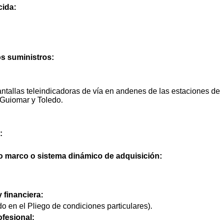
cida:
os suministros:
pantallas teleindicadoras de vía en andenes de las estaciones d
-Guiomar y Toledo.
:
do marco o sistema dinámico de adquisición:
 financiera:
do en el Pliego de condiciones particulares).
ofesional: