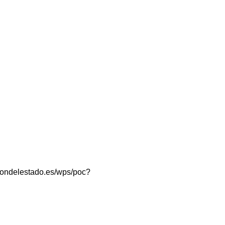
taciondelestado.es/wps/poc?