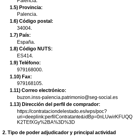
Palencia.
1.5) Provincia:
Palencia.
1.6) Código postal:
34004.
1.7) País:
España.
1.8) Código NUTS:
ES414.
1.9) Teléfono:
979168000.
1.10) Fax:
979168105.
1.11) Correo electrónico:
buzon.inss-palencia.patrimonio@seg-social.es
1.13) Dirección del perfil de comprador:
https://contrataciondelestado.es/wps/poc?
uri=deeplink:perfilContratante&idBp=0nLUwirKFUQQ
K2TEfXGy%2BA%3D%3D
2. Tipo de poder adjudicador y principal actividad