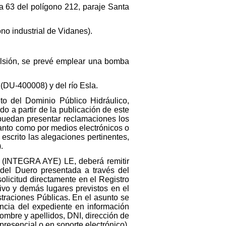
a 63 del polígono 212, paraje Santa
ono industrial de Vidanes).
ulsión, se prevé emplear una bomba
(DU-400008) y del río Esla.
to del Dominio Público Hidráulico,
o a partir de la publicación de este
 puedan presentar reclamaciones los
anto como por medios electrónicos o
 escrito las alegaciones pertinentes,
.
 (INTEGRA AYE) LE, deberá remitir
 del Duero presentada a través del
olicitud directamente en el Registro
ivo y demás lugares previstos en el
traciones Públicas. En el asunto se
encia del expediente en información
ombre y apellidos, DNI, dirección de
presencial o en soporte electrónico).