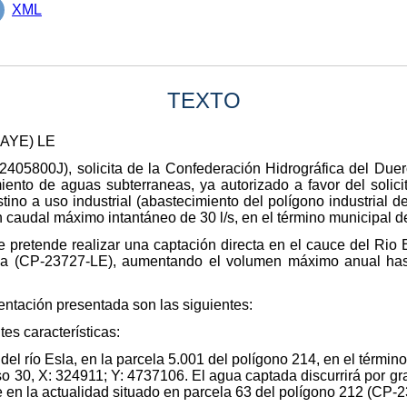
XML
TEXTO
 AYE) LE
2405800J), solicita de la Confederación Hidrográfica del Duero
nto de aguas subterraneas, ya autorizado a favor del solici
no a uso industrial (abastecimiento del polígono industrial 
 caudal máximo intantáneo de 30 l/s, en el término municipal de
e pretende realizar una captación directa en el cauce del Rio 
ada (CP-23727-LE), aumentando el volumen máximo anual ha
entación presentada son las siguientes:
es características:
el río Esla, en la parcela 5.001 del polígono 214, en el término
30, X: 324911; Y: 4737106. El agua captada discurrirá por gr
te en la actualidad situado en parcela 63 del polígono 212 (CP-