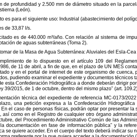
m de profundidad y 2.500 mm de diámetro situado en la parcel
stierna (León).
o es para el siguiente uso: Industrial (abastecimiento del políg
s de 33,87 l/s.
citado es de 440.000 m³/año. Con relación al sistema de imp
ptación de aguas subterráneas (Toma 2).
tomar de la Masa de Agua Subterránea: Aluviales del Esla-Cea 
mplimiento de lo dispuesto en el artículo 109 del Reglamen
86, de 11 de abril, a fin de que, en el plazo de UN MES contad
Estado y en el portal de internet de este organismo de cuenca,
ados, pudiendo examinar el expediente y documentos técnicos t
e de esta Confederación Hidrográfica a donde deberán dirigir por
y 39/2015, de 1 de octubre, dentro del mismo plazo" (art. 109.2)
entación técnica del expediente de referencia MC-0173/2022
 plazo, una petición expresa a la Confederación Hidrográfica
n el caso de personas físicas, podrán optar por presentar la s
, así como en el Registro de cualquier otro órgano administrat
octubre, del Procedimiento Administrativo Común de las Adminis
 la documentación en fase de información pública" y la refer
a se quiere acceder. En el cuerpo del texto deberá indicar su n
a forma preferente por la que quiera acceder a la documentación (