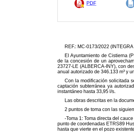
PDF
REF.: MC-0173/2022 (INTEGRA
El Ayuntamiento de Cistierna (P
de la concesión de un aprovechamie
23727-LE (ALBERCA-INY), con desti
anual autorizado de 346.133 m³ y un
Con la modificación solicitada s
captación subterránea ya autoriz
instantáneo hasta 33,95 l/s.
Las obras descritas en la docum
2 puntos de toma con las siguient
-Toma 1: Toma directa del cauce d
punto de coordenadas ETRS89 Huso 
hasta que vierte en el pozo existen