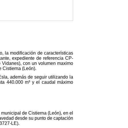
, la modificación de características
tante, expediente de referencia CP-
de Vidanes), con un volumen maximo
 Cistierna (León).
Esla, además de seguir utilizando la
sta 440.000 m³ y el caudal máximo
 municipal de Cistierna (León), en el
avedad desde su punto de captación
23727-LE).