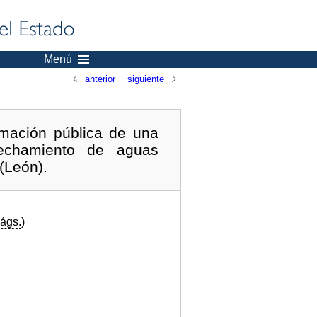
Menú
anterior
siguiente
rmación pública de una
vechamiento de aguas
 (León).
ágs.
)