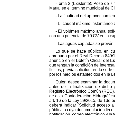
-Toma 2 (Existente): Pozo de 7 
María, en el término municipal de Ci
- La finalidad del aprovechamient
- El caudal máximo instantáneo e
- El volúmen máximo anual soli
con una potencia de 70 CV en la ca
- Las aguas captadas se prevén 
Lo que se hace público, en cu
aprobado por el Real Decreto 849/19
anuncio en el Boletín Oficial del 
que tengan la condición de interes
físicos, previa solicitud, en la sed
por los medios establecidos en la Le
Quien desee examinar la docum
antes de la finalización de dicho
Registro Electrónico Común (REC). E
de esta Confederación Hidrográfica
art. 16 de la Ley 39/2015, de 1de 
deberá indicar "Solicitud acceso a
pública a cuya documentación técnic
notificación, correo electrónico y l