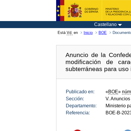
Castellano
Está
Vd.
en
Inicio
BOE
Documento
Anuncio de la Confede
modificación de car
subterráneas para uso i
Publicado en:
«
BOE
»
núm
Sección:
V. Anuncios
Departamento:
Ministerio p
Referencia:
BOE-B-202