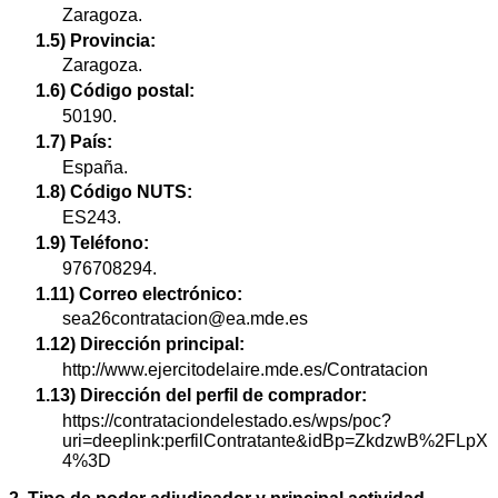
Zaragoza.
1.5) Provincia:
Zaragoza.
1.6) Código postal:
50190.
1.7) País:
España.
1.8) Código NUTS:
ES243.
1.9) Teléfono:
976708294.
1.11) Correo electrónico:
sea26contratacion@ea.mde.es
1.12) Dirección principal:
http://www.ejercitodelaire.mde.es/Contratacion
1.13) Dirección del perfil de comprador:
https://contrataciondelestado.es/wps/poc?
uri=deeplink:perfilContratante&idBp=ZkdzwB%2FLpX
4%3D