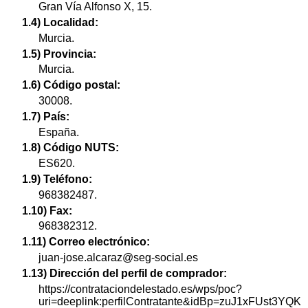
Gran Vía Alfonso X, 15.
1.4) Localidad:
Murcia.
1.5) Provincia:
Murcia.
1.6) Código postal:
30008.
1.7) País:
España.
1.8) Código NUTS:
ES620.
1.9) Teléfono:
968382487.
1.10) Fax:
968382312.
1.11) Correo electrónico:
juan-jose.alcaraz@seg-social.es
1.13) Dirección del perfil de comprador:
https://contrataciondelestado.es/wps/poc?
uri=deeplink:perfilContratante&idBp=zuJ1xFUst3YQK