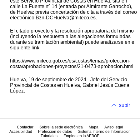
este Servicio Provincial de Costas en Huelva, sita en
calle La Fuente nº 14 (entrada por Almirante Garrocho),
de Huelva; previa concertación de cita a través del correo
electrónico Bzn-DCHuelva@miteco.es.
El citado proyecto y la resolución aprobatoria del mismo
(incluyendo la respuesta a las alegaciones formuladas
durante su tramitación ambiental) puede analizarse en el
siguiente link:
https://www.miteco.gob.es/es/costas/temas/proteccion-
costa/aprobaciones-proyectos/21-0473-aprobacion.html
Huelva, 19 de septiembre de 2024.- Jefe del Servicio
Provincial de Costas en Huelva, Gabriel Jesús Cuena
López.
subir
Contactar
Sobre la sede electrónica
Mapa
Aviso legal
Accesibilidad
Protección de datos
Sistema Interno de Información
Tutoriales
Empleo en la AEBOE