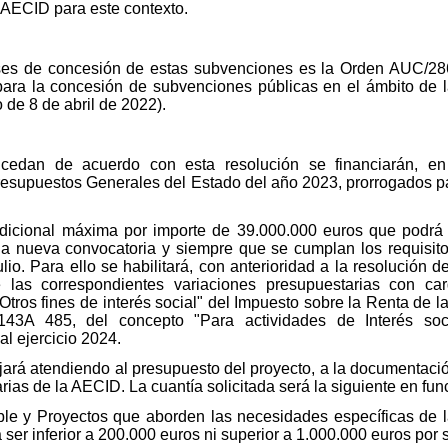
a AECID para este contexto.
es de concesión de estas subvenciones es la Orden AUC/286/
ara la concesión de subvenciones públicas en el ámbito de l
o de 8 de abril de 2022).
edan de acuerdo con esta resolución se financiarán, en 
resupuestos Generales del Estado del año 2023, prorrogados p
adicional máxima por importe de 39.000.000 euros que podrá 
 nueva convocatoria y siempre que se cumplan los requisitos
io. Para ello se habilitará, con anterioridad a la resolución 
e las correspondientes variaciones presupuestarias con car
tros fines de interés social" del Impuesto sobre la Renta de l
2.143A 485, del concepto "Para actividades de Interés so
l ejercicio 2024.
ijará atendiendo al presupuesto del proyecto, a la documentació
rias de la AECID. La cuantía solicitada será la siguiente en func
ible y Proyectos que aborden las necesidades específicas de 
 ser inferior a 200.000 euros ni superior a 1.000.000 euros por s