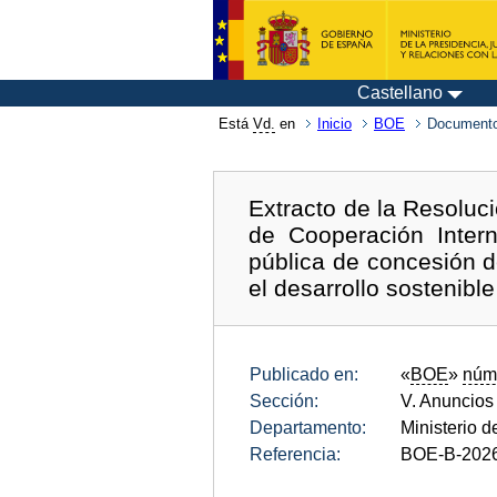
Castellano
Está
Vd.
en
Inicio
BOE
Documento
Extracto de la Resoluc
de Cooperación Intern
pública de concesión d
el desarrollo sostenibl
Publicado en:
«
BOE
»
núm
Sección:
V. Anuncios
Departamento:
Ministerio 
Referencia:
BOE-B-202