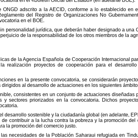
ocatoria en el «Boletín Oficial del Estado» (en adelante BOE).
 de ONGD adscrito a la AECID, conforme a lo establecido en 
Reglamento del Registro de Organizaciones No Gubernamenta
nvocatoria en el BOE.
n personalidad jurídica, que deberán haber designado a una O
 perjuicio de la responsabilidad de los otros miembros de la ag
icas de la Agencia Española de Cooperación Internacional par
la realización proyectos de cooperación para el desarrollo 
ciones en la presente convocatoria, se considerarán proyecto
s dirigidos al desarrollo de actuaciones en los siguientes ámbito
enible, consistentes en un conjunto de actuaciones diseñadas p
as y sectores priorizados en la convocatoria. Dichos proyect
ocatoria.
el desarrollo sostenible y la ciudadanía global (en adelante, 
de contribuir a la lucha contra la pobreza y la promoción del 
a la promoción del comercio justo.
r las necesidades de la Población Saharaui refugiada en Tind