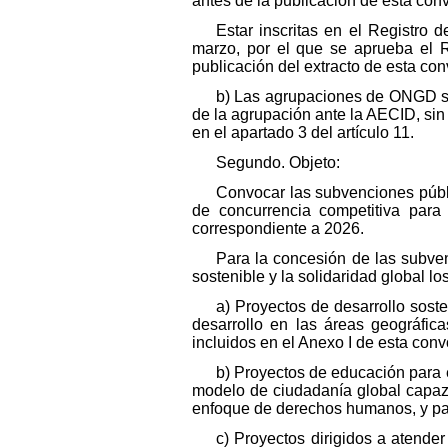
antes de la publicación de esta conv
Estar inscritas en el Registro
marzo, por el que se aprueba el 
publicación del extracto de esta co
b) Las agrupaciones de ONGD si
de la agrupación ante la AECID, sin
en el apartado 3 del artículo 11.
Segundo. Objeto:
Convocar las subvenciones públ
de concurrencia competitiva para 
correspondiente a 2026.
Para la concesión de las subven
sostenible y la solidaridad global lo
a) Proyectos de desarrollo sost
desarrollo en las áreas geográfic
incluidos en el Anexo I de esta conv
b) Proyectos de educación para 
modelo de ciudadanía global capaz 
enfoque de derechos humanos, y par
c) Proyectos dirigidos a atende