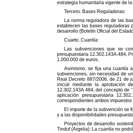
estrategia humanitaria vigente de l
Tercero. Bases Reguladoras:
La norma reguladora de las bas
establecen las bases reguladoras p
desarrollo (Boletín Oficial del Estad
Cuarto. Cuantía:
Las subvenciones que se conc
presupuestaria 12.302.143A.484, P
1.000.000 de euros.
Asimismo, se fija una cuantía 
subvenciones, sin necesidad de una
Real Decreto 887/2006, de 21 de jul
inicial mediante la aprobación d
12.302.143A 484, del concepto de "O
aplicación presupuestaria 12.30
correspondientes ambos impuestos a
El importe de la subvención se f
y a las disponibilidades presupuesta
Proyectos de desarrollo sosten
Tinduf (Argelia): La cuantía no podrá