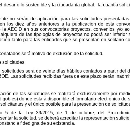
 desarrollo sostenible y la ciudadanía global: la cuantía solic
ente no serán de aplicación para las solicitudes presentadas
n los diez años anteriores a la publicación de esta convo
 de la AECID en sus convocatorias proyectos, convenios y/o 
cualquiera de las tipologías de proyectos no podrá ser inferior
cación tanto para las entidades que se presentan en solitario
señalados será motivo de exclusión de la solicitud.
 solicitudes:
 solicitudes será de veinte días hábiles contados a partir del d
BOE. Las solicitudes recibidas fuera de este plazo serán inadmi
ntación de las solicitudes se realizará exclusivamente por medi
gob.es) donde estará disponible el formulario electrónico de so
solicitantes y el único posible para la presentación de solicitu
lo 5 de la Ley 39/2015, de 1 de octubre, del Procedimi
entar la solicitud, se deberá acreditar la representación sufici
nstancia fidedigna de su existencia.