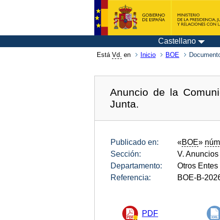
Castellano
Está
Vd.
en
Inicio
BOE
Documento
Anuncio de la Comuni
Junta.
Publicado en:
«
BOE
»
núm
Sección:
V. Anuncios
Departamento:
Otros Entes
Referencia:
BOE-B-202
PDF