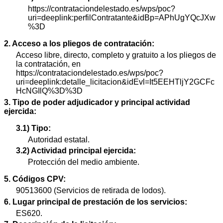
https://contrataciondelestado.es/wps/poc?
uri=deeplink:perfilContratante&idBp=APhUgYQcJXw
%3D
2. Acceso a los pliegos de contratación:
Acceso libre, directo, completo y gratuito a los pliegos de
la contratación, en
https://contrataciondelestado.es/wps/poc?
uri=deeplink:detalle_licitacion&idEvl=It5EEHTljY2GCFc
HcNGIlQ%3D%3D
3. Tipo de poder adjudicador y principal actividad
ejercida:
3.1) Tipo:
Autoridad estatal.
3.2) Actividad principal ejercida:
Protección del medio ambiente.
5. Códigos CPV:
90513600 (Servicios de retirada de lodos).
6. Lugar principal de prestación de los servicios:
ES620.