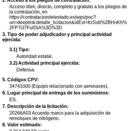
2. Acceso a los pliegos de contratación:
Acceso libre, directo, completo y gratuito a los pliegos de
la contratación, en
https://contrataciondelestado.es/wps/poc?
uri=deeplink:detalle_licitacion&idEvl=frzSvb%2BHnKh%
2FP7lJ7Fu0SA%3D%3D
3. Tipo de poder adjudicador y principal actividad
ejercida:
3.1) Tipo:
Autoridad estatal.
3.2) Actividad principal ejercida:
Defensa.
5. Códigos CPV:
34741000 (Equipo relacionado con aeronaves).
6. Lugar principal de entrega de los suministros:
ES.
7. Descripción de la licitación:
20266A03 Acuerdo marco para la adquisición de
remolques de nitrógeno.
8. Valor estimado: