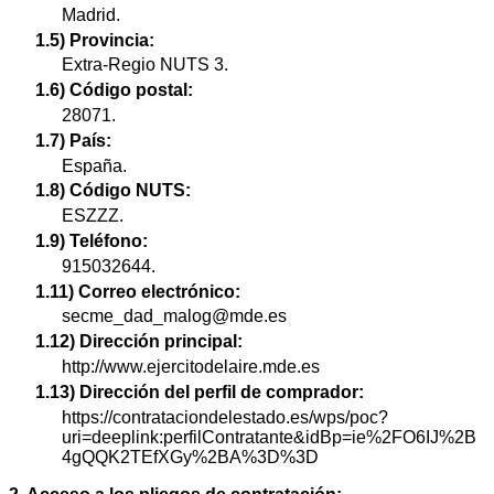
Madrid.
1.5) Provincia:
Extra-Regio NUTS 3.
1.6) Código postal:
28071.
1.7) País:
España.
1.8) Código NUTS:
ESZZZ.
1.9) Teléfono:
915032644.
1.11) Correo electrónico:
secme_dad_malog@mde.es
1.12) Dirección principal:
http://www.ejercitodelaire.mde.es
1.13) Dirección del perfil de comprador:
https://contrataciondelestado.es/wps/poc?
uri=deeplink:perfilContratante&idBp=ie%2FO6IJ%2B
4gQQK2TEfXGy%2BA%3D%3D