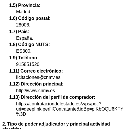
1.5) Provincia:
Madrid.
1.6) Código postal:
28006.
1.7) País:
España.
1.8) Código NUTS:
ES300.
1.9) Teléfono:
915851520.
1.11) Correo electrónico:
licitaciones@cnmv.es
1.12) Dirección principal:
http://www.cnmv.es
1.13) Dirección del perfil de comprador:
https://contrataciondelestado.es/wps/poc?
uri=deeplink:perfilContratante&idBp=piKbOQU6KFY
%3D
2. Tipo de poder adjudicador y principal actividad