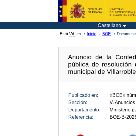
Castellano
Está
Vd.
en
Inicio
BOE
Documento
Anuncio de la Confed
pública de resolución
municipal de Villarrobl
Publicado en:
«
BOE
»
núm
Sección:
V. Anuncios
Departamento:
Ministerio p
Referencia:
BOE-B-202