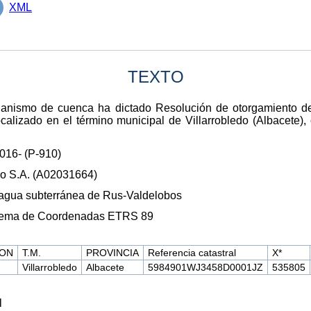
XML
TEXTO
ganismo de cuenca ha dictado Resolución de otorgamiento d
alizado en el término municipal de Villarrobledo (Albacete), c
016- (P-910)
no S.A. (A02031664)
agua subterránea de Rus-Valdelobos
istema de Coordenadas ETRS 89
ION
T.M.
PROVINCIA
Referencia catastral
X*
Villarrobledo
Albacete
5984901WJ3458D0001JZ
535805
l