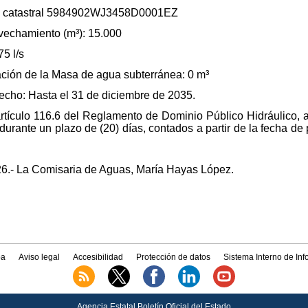
cia catastral 5984902WJ3458D0001EZ
echamiento (m³): 15.000
5 l/s
ción de la Masa de agua subterránea: 0 m³
recho: Hasta el 31 de diciembre de 2035.
artículo 116.6 del Reglamento de Dominio Público Hidráulico,
durante un plazo de (20) días, contados a partir de la fecha de
6.- La Comisaria de Aguas, María Hayas López.
a
Aviso legal
Accesibilidad
Protección de datos
Sistema Interno de In
Agencia Estatal Boletín Oficial del Estado