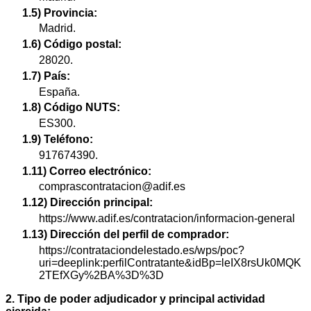
1.5) Provincia:
Madrid.
1.6) Código postal:
28020.
1.7) País:
España.
1.8) Código NUTS:
ES300.
1.9) Teléfono:
917674390.
1.11) Correo electrónico:
comprascontratacion@adif.es
1.12) Dirección principal:
https://www.adif.es/contratacion/informacion-general
1.13) Dirección del perfil de comprador:
https://contrataciondelestado.es/wps/poc?
uri=deeplink:perfilContratante&idBp=leIX8rsUk0MQK
2TEfXGy%2BA%3D%3D
2. Tipo de poder adjudicador y principal actividad