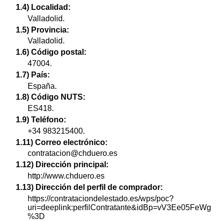
1.4) Localidad:
Valladolid.
1.5) Provincia:
Valladolid.
1.6) Código postal:
47004.
1.7) País:
España.
1.8) Código NUTS:
ES418.
1.9) Teléfono:
+34 983215400.
1.11) Correo electrónico:
contratacion@chduero.es
1.12) Dirección principal:
http://www.chduero.es
1.13) Dirección del perfil de comprador:
https://contrataciondelestado.es/wps/poc?
uri=deeplink:perfilContratante&idBp=vV3Ee05FeWg
%3D