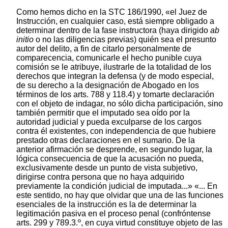
Como hemos dicho en la STC 186/1990, «el Juez de
Instrucción, en cualquier caso, está siempre obligado a
determinar dentro de la fase instructora (haya dirigido
ab
initio
o no las diligencias previas) quién sea el presunto
autor del delito, a fin de citarlo personalmente de
comparecencia, comunicarle el hecho punible cuya
comisión se le atribuye, ilustrarle de la totalidad de los
derechos que integran la defensa (y de modo especial,
de su derecho a la designación de Abogado en los
términos de los arts. 788 y 118.4) y tomarte declaración
con el objeto de indagar, no sólo dicha participación, sino
también permitir que el imputado sea oído por la
autoridad judicial y pueda exculparse de los cargos
contra él existentes, con independencia de que hubiere
prestado otras declaraciones en el sumario. De la
anterior afirmación se desprende, en segundo lugar, la
lógica consecuencia de que la acusación no pueda,
exclusivamente desde un punto de vista subjetivo,
dirigirse contra persona que no haya adquirido
previamente la condición judicial de imputada...» «... En
este sentido, no hay que olvidar que una de las funciones
esenciales de la instrucción es la de determinar la
legitimación pasiva en el proceso penal (confróntense
arts. 299 y 789.3.º, en cuya virtud constituye objeto de las