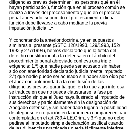
diligencias previas determinar "las personas qué en él
hayan participado"), función que en el proceso común se
realiza a través del procesamiento y que en el proceso
penal abreviado, suprimido el procesamiento, dicha
función debe llevarse a cabo mediante la previa
imputación judicial...»
Y concretando la anterior doctrina, ya en supuestos
similares al presente (SSTC 128/1993, 129/1993, 152/
1993 y 277/1994), hemos declarado que la tutela del
derecho constitucional a la defensa en el ámbito del
procedimiento penal abreviado conlleva una triple
exigencia: 1.ª) que nadie puede ser acusado sin haber
sido con anterioridad declarado judicialmente imputado;
2.ª) que nadie puede ser acusado sin haber sido oído por
el Juez con anterioridad a la conclusión de las
diligencias previas, garantía que, en lo que aquí interesa,
se traduce en que no pueda clausurarse la fase pe
instrucción sin que el Juez haya ilustrado al imputado de
sus derechos y particularmente sin la designación de
Abogado defensor, y sin haber dado lugar a la posibilidad
de alegar su exculpación en la «primera comparecencia»
contemplada en el art 789.4 LE.Crim., y 3.ª) que no debe
pedirse al imputado simple declaración testifical cuando
de las diligencias practicadas pueda fácilmente inferirse