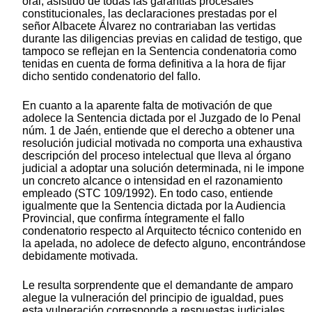
oral, asistido de todas las garantías procesales
constitucionales, las declaraciones prestadas por el
señor Albacete Álvarez no contrariaban las vertidas
durante las diligencias previas en calidad de testigo, que
tampoco se reflejan en la Sentencia condenatoria como
tenidas en cuenta de forma definitiva a la hora de fijar
dicho sentido condenatorio del fallo.
En cuanto a la aparente falta de motivación de que
adolece la Sentencia dictada por el Juzgado de lo Penal
núm. 1 de Jaén, entiende que el derecho a obtener una
resolución judicial motivada no comporta una exhaustiva
descripción del proceso intelectual que lleva al órgano
judicial a adoptar una solución determinada, ni le impone
un concreto alcance o intensidad en el razonamiento
empleado (STC 109/1992). En todo caso, entiende
igualmente que la Sentencia dictada por la Audiencia
Provincial, que confirma íntegramente el fallo
condenatorio respecto al Arquitecto técnico contenido en
la apelada, no adolece de defecto alguno, encontrándose
debidamente motivada.
Le resulta sorprendente que el demandante de amparo
alegue la vulneración del principio de igualdad, pues
esta vulneración corresponde a respuestas judiciales