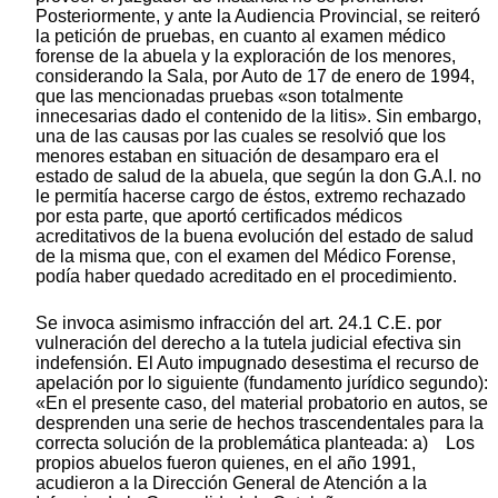
Posteriormente, y ante la Audiencia Provincial, se reiteró
la petición de pruebas, en cuanto al examen médico
forense de la abuela y la exploración de los menores,
considerando la Sala, por Auto de 17 de enero de 1994,
que las mencionadas pruebas «son totalmente
innecesarias dado el contenido de la litis». Sin embargo,
una de las causas por las cuales se resolvió que los
menores estaban en situación de desamparo era el
estado de salud de la abuela, que según la don G.A.I. no
le permitía hacerse cargo de éstos, extremo rechazado
por esta parte, que aportó certificados médicos
acreditativos de la buena evolución del estado de salud
de la misma que, con el examen del Médico Forense,
podía haber quedado acreditado en el procedimiento.
Se invoca asimismo infracción del art. 24.1 C.E. por
vulneración del derecho a la tutela judicial efectiva sin
indefensión. El Auto impugnado desestima el recurso de
apelación por lo siguiente (fundamento jurídico segundo):
«En el presente caso, del material probatorio en autos, se
desprenden una serie de hechos trascendentales para la
correcta solución de la problemática planteada: a) Los
propios abuelos fueron quienes, en el año 1991,
acudieron a la Dirección General de Atención a la