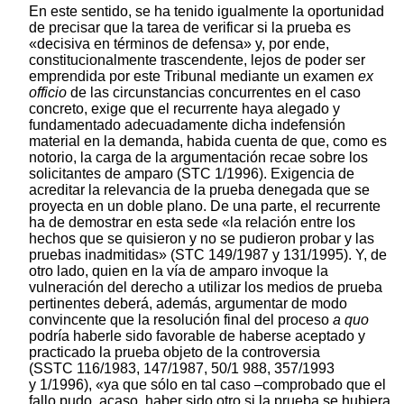
En este sentido, se ha tenido igualmente la oportunidad
de precisar que la tarea de verificar si la prueba es
«decisiva en términos de defensa» y, por ende,
constitucionalmente trascendente, lejos de poder ser
emprendida por este Tribunal mediante un examen
ex
officio
de las circunstancias concurrentes en el caso
concreto, exige que el recurrente haya alegado y
fundamentado adecuadamente dicha indefensión
material en la demanda, habida cuenta de que, como es
notorio, la carga de la argumentación recae sobre los
solicitantes de amparo (STC 1/1996). Exigencia de
acreditar la relevancia de la prueba denegada que se
proyecta en un doble plano. De una parte, el recurrente
ha de demostrar en esta sede «la relación entre los
hechos que se quisieron y no se pudieron probar y las
pruebas inadmitidas» (STC 149/1987 y 131/1995). Y, de
otro lado, quien en la vía de amparo invoque la
vulneración del derecho a utilizar los medios de prueba
pertinentes deberá, además, argumentar de modo
convincente que la resolución final del proceso
a quo
podría haberle sido favorable de haberse aceptado y
practicado la prueba objeto de la controversia
(SSTC 116/1983, 147/1987, 50/1 988, 357/1993
y 1/1996), «ya que sólo en tal caso –comprobado que el
fallo pudo, acaso, haber sido otro si la prueba se hubiera