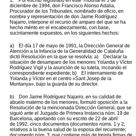
1. Por escrito registrado en este Tribunal el 3 de
diciembre de 1994, don Francisco Alonso Adalia,
Procurador de los Tribunales, nombrado de oficio, en
nombre y representación de don Jaime Rodríguez
Najarro, interpone el recurso de amparo del que se ha
hecho mérito en el encabezamiento, con base,
sucintamente expuestos, en los siguientes hechos:
a) El día 17 de mayo de 1991, la Dirección General de
Atención a la Infancia de la Generalidad de Cataluña
dictó Resolución en la que se resolvía: a) Declarar la
situación de desamparo de los menores Yolanda y Víctor
Rodríguez Vigil y la asunción de su tutela, incoando el
correspondiente expediente; b) El internamiento de
Yolanda y Víctor en el centro «Sant Josep de la
Muntanya», bajo la guarda de su director.
b) Don Jaime Rodríguez Najarro, en su calidad de
abuelo materno de los menores, formuló oposición a la
Resolución de la mencionada Dirección General, que se
siguió ante el Juzgado de Primera Instancia núm. 19 de
Barcelona, aportando con su escrito de 22 de abril
de 1992, cinco documentos (documentos núms. 1 y 2,
relativos a la buena salud de la esposa del recurrente;
documento núm, 3, que contiene más de treinta firmas de