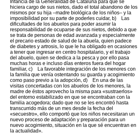
Infancia de la Generalidad de Cataluña para que se
hiciera cargo de sus nietos, dado el total abandono de los
mismos por su hija –madre biológica de los niños– y la
imposibilidad por su parte de poderles cuidar, b) Las
dificultades de los abuelos para poder asumir la
responsabilidad de ocuparse de sus nietos, debido a que
se trata de personas de edad avanzada y especialmente
el precario estado de salud de la abuela, quien padece
de diabetes y artrosis, lo que le ha obligado en ocasiones
a tener que ingresar en centro hospitalario, y el trabajo
del abuelo, quien se dedica a la pesca y por ello pasa
muchas horas e incluso días enteros fuera del hogar
familiar, c) La favorable integración de los menores con
la familia que venía ostentando su guarda y acogimiento
como paso previo a la adopción, d) En una de las
visitas concertadas con los abuelos de los menores, la
madre de éstos aprovecho la misma para «sustraerlos»
del entorno estabilizado en que se encontraban con la
familia acogedora; dado que no se les encontró hasta
transcurrido más de un mes desde la fecha del
«secuestro», ello comportó que los niños necesitaran un
nuevo proceso de adaptación y preparación para un
nuevo acogimiento, situación en la que sé encuentran en
la actualidad».