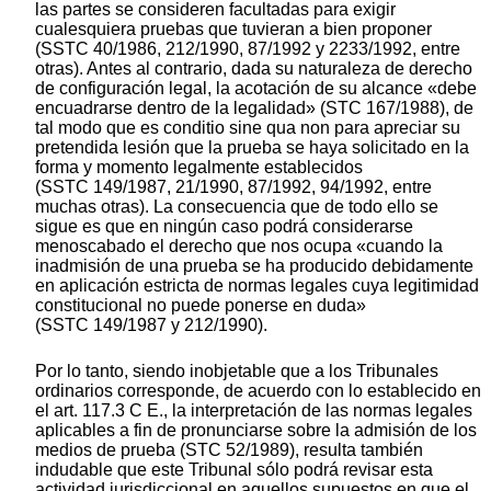
las partes se consideren facultadas para exigir
cualesquiera pruebas que tuvieran a bien proponer
(SSTC 40/1986, 212/1990, 87/1992 y 2233/1992, entre
otras). Antes al contrario, dada su naturaleza de derecho
de configuración legal, la acotación de su alcance «debe
encuadrarse dentro de la legalidad» (STC 167/1988), de
tal modo que es conditio sine qua non para apreciar su
pretendida lesión que la prueba se haya solicitado en la
forma y momento legalmente establecidos
(SSTC 149/1987, 21/1990, 87/1992, 94/1992, entre
muchas otras). La consecuencia que de todo ello se
sigue es que en ningún caso podrá considerarse
menoscabado el derecho que nos ocupa «cuando la
inadmisión de una prueba se ha producido debidamente
en aplicación estricta de normas legales cuya legitimidad
constitucional no puede ponerse en duda»
(SSTC 149/1987 y 212/1990).
Por lo tanto, siendo inobjetable que a los Tribunales
ordinarios corresponde, de acuerdo con lo establecido en
el art. 117.3 C E., la interpretación de las normas legales
aplicables a fin de pronunciarse sobre la admisión de los
medios de prueba (STC 52/1989), resulta también
indudable que este Tribunal sólo podrá revisar esta
actividad jurisdiccional en aquellos supuestos en que el