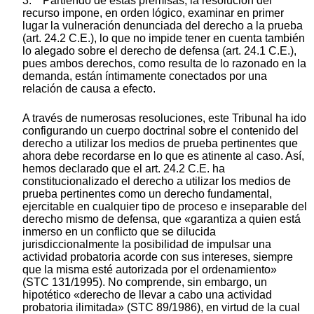
3. Partiendo de estas premisas, la resolución del
recurso impone, en orden lógico, examinar en primer
lugar la vulneración denunciada del derecho a la prueba
(art. 24.2 C.E.), lo que no impide tener en cuenta también
lo alegado sobre el derecho de defensa (art. 24.1 C.E.),
pues ambos derechos, como resulta de lo razonado en la
demanda, están íntimamente conectados por una
relación de causa a efecto.
A través de numerosas resoluciones, este Tribunal ha ido
configurando un cuerpo doctrinal sobre el contenido del
derecho a utilizar los medios de prueba pertinentes que
ahora debe recordarse en lo que es atinente al caso. Así,
hemos declarado que el art. 24.2 C.E. ha
constitucionalizado el derecho a utilizar los medios de
prueba pertinentes como un derecho fundamental,
ejercitable en cualquier tipo de proceso e inseparable del
derecho mismo de defensa, que «garantiza a quien está
inmerso en un conflicto que se dilucida
jurisdiccionalmente la posibilidad de impulsar una
actividad probatoria acorde con sus intereses, siempre
que la misma esté autorizada por el ordenamiento»
(STC 131/1995). No comprende, sin embargo, un
hipotético «derecho de llevar a cabo una actividad
probatoria ilimitada» (STC 89/1986), en virtud de la cual