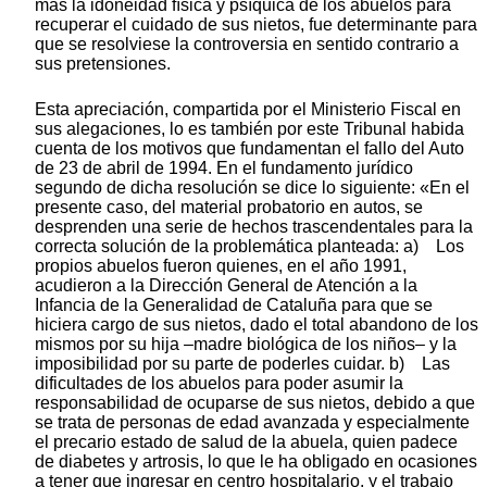
más la idoneidad física y psíquica de los abuelos para
recuperar el cuidado de sus nietos, fue determinante para
que se resolviese la controversia en sentido contrario a
sus pretensiones.
Esta apreciación, compartida por el Ministerio Fiscal en
sus alegaciones, lo es también por este Tribunal habida
cuenta de los motivos que fundamentan el fallo del Auto
de 23 de abril de 1994. En el fundamento jurídico
segundo de dicha resolución se dice lo siguiente: «En el
presente caso, del material probatorio en autos, se
desprenden una serie de hechos trascendentales para la
correcta solución de la problemática planteada: a) Los
propios abuelos fueron quienes, en el año 1991,
acudieron a la Dirección General de Atención a la
Infancia de la Generalidad de Cataluña para que se
hiciera cargo de sus nietos, dado el total abandono de los
mismos por su hija –madre biológica de los niños– y la
imposibilidad por su parte de poderles cuidar. b) Las
dificultades de los abuelos para poder asumir la
responsabilidad de ocuparse de sus nietos, debido a que
se trata de personas de edad avanzada y especialmente
el precario estado de salud de la abuela, quien padece
de diabetes y artrosis, lo que le ha obligado en ocasiones
a tener que ingresar en centro hospitalario, y el trabajo