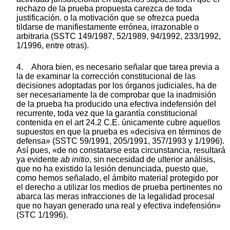
rechazo de la prueba propuesta carezca de toda
justificación. o la motivación que se ofrezca pueda
tildarse de manifiestamente errónea, irrazonable o
arbitraria (SSTC 149/1987, 52/1989, 94/1992, 233/1992,
1/1996, entre otras).
4. Ahora bien, es necesario señalar que tarea previa a
la de examinar la corrección constitucional de las
decisiones adoptadas por los órganos judiciales, ha de
ser necesariamente la de comprobar que la inadmisión
de la prueba ha producido una efectiva indefensión del
recurrente, toda vez que la garantía constitucional
contenida en el art 24.2 C.E. únicamente cubre aquellos
supuestos en que la prueba es «decisiva en términos de
defensa» (SSTC 59/1991, 205/1991, 357/1993 y 1/1996).
Así pues, «de no constatarse esta circunstancia, resultará
ya evidente
ab initio
, sin necesidad de ulterior análisis,
que no ha existido la lesión denunciada, puesto que,
como hemos señalado, el ámbito material protegido por
el derecho a utilizar los medios de prueba pertinentes no
abarca las meras infracciones de la legalidad procesal
que no hayan generado una real y efectiva indefensión»
(STC 1/1996).