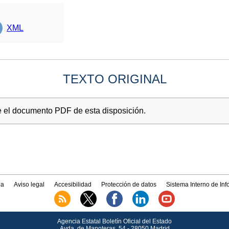
XML
TEXTO ORIGINAL
e el documento PDF de esta disposición.
a
Aviso legal
Accesibilidad
Protección de datos
Sistema Interno de In
Agencia Estatal Boletín Oficial del Estado
Avda.
de Manoteras, 54 - 28050 Madrid