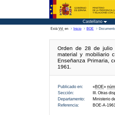
Castellano
Está
Vd.
en
Inicio
BOE
Documento
Orden de 28 de julio 
material y mobiliario
Enseñanza Primaria, c
1961.
Publicado en:
«
BOE
»
núm
Sección:
III. Otras di
Departamento:
Ministerio 
Referencia:
BOE-A-196