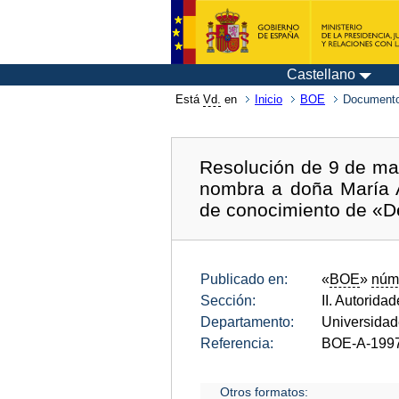
Castellano
Está
Vd.
en
Inicio
BOE
Documento
Resolución de 9 de may
nombra a doña María A
de conocimiento de «De
Publicado en:
«
BOE
»
núm
Sección:
II. Autorida
Departamento:
Universida
Referencia:
BOE-A-199
Otros formatos: