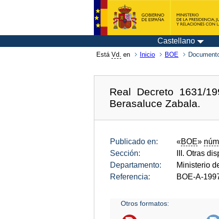
Castellano
Está
Vd.
en
Inicio
BOE
Documento
Real Decreto 1631/19
Berasaluce Zabala.
Publicado en:
«
BOE
»
núm
Sección:
III. Otras di
Departamento:
Ministerio d
Referencia:
BOE-A-199
Otros formatos: