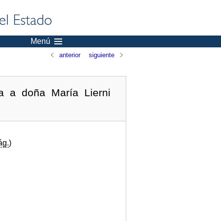
Menú
anterior
siguiente
a a doña María Lierni
ág.
)