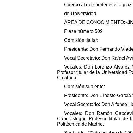
Cuerpo al que pertenece la plaza
de Universidad
ÁREA DE CONOCIMIENTO: «I
Plaza número 509
Comisión titular:
Presidente: Don Fernando Viader
Vocal Secretario: Don Rafael Avi
Vocales: Don Lorenzo Álvarez M
Profesor titular de la Universidad P
Cataluña.
Comisión suplente:
Presidente: Don Ernesto García V
Vocal Secretario: Don Alfonso H
Vocales: Don Ramón Capdevil
Capelastegui, Profesor titular de
Politécnica de Madrid.
Santander, 20 de octubre de 199