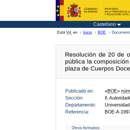
Castellano
Está
Vd.
en
Inicio
BOE
Documento
Resolución de 20 de o
pública la composición
plaza de Cuerpos Docen
Publicado en:
«
BOE
»
núm
Sección:
II. Autorida
Departamento:
Universida
Referencia:
BOE-A-199
Otros formatos: