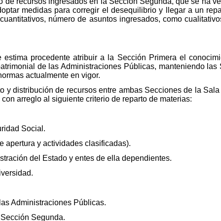
tivo de recursos ingresados en la Sección Segunda, que se ha 
doptar medidas para corregir el desequilibrio y llegar a un rep
o cuantitativos, número de asuntos ingresados, como cualitativo
se estima procedente atribuir a la Sección Primera el conocim
 patrimonial de las Administraciones Públicas, manteniendo las
normas actualmente en vigor.
o y distribución de recursos entre ambas Secciones de la Sala q
con arreglo al siguiente criterio de reparto de materias:
ridad Social.
 apertura y actividades clasificadas).
istración del Estado y entes de ella dependientes.
iversidad.
las Administraciones Públicas.
la Sección Segunda.