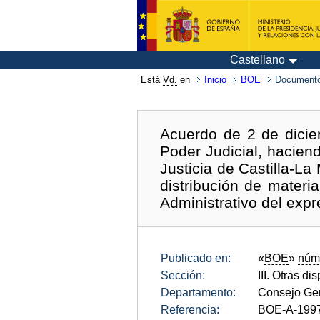
Castellano
Está
Vd.
en
Inicio
BOE
Documento
Acuerdo de 2 de dici
Poder Judicial, hacien
Justicia de Castilla-L
distribución de materi
Administrativo del expr
Publicado en:
«
BOE
»
núm
Sección:
III. Otras di
Departamento:
Consejo Gen
Referencia:
BOE-A-199