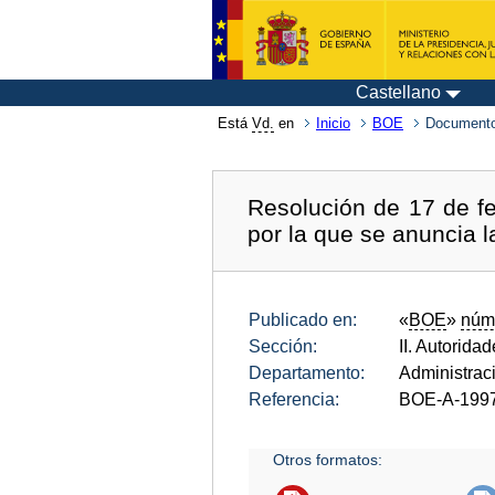
Castellano
Está
Vd.
en
Inicio
BOE
Documento
Resolución de 17 de f
por la que se anuncia l
Publicado en:
«
BOE
»
núm
Sección:
II. Autorida
Departamento:
Administrac
Referencia:
BOE-A-199
Otros formatos: