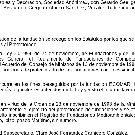
bles y Decoración, Sociedad Anónima», don Gerardo Seeliger
e Bes y don Gregorio Alonso Sánchez, Vocales, habiendo ace
estión de la fundación se recoge en los Estatutos por los que 
s al Protectorado.
 la Ley 30/1994, de 24 de noviembre, de Fundaciones y de Inc
rés General; el Reglamento de Fundaciones de Compete
 Acuerdo del Consejo de Ministros de 13 de noviembre de 1998 
 funciones de protectorado de las fundaciones con fines vincul
ncurre en los fines perseguidos por la fundación ECOMAR, la 
emás requisitos establecidos en la Ley y visto el informe favor
 en virtud de la Orden de 23 de noviembre de 1998 de la Mini
rtamento el ejercicio del protectorado de fundaciones y se atr
uelto inscribir en el Registro de Fundaciones Medioambienta
o, Ibiza, paseo Marítimo, sin número.
l Subsecretario, Claro José Fernández Carnicero González.