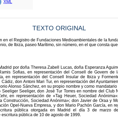
XML
TEXTO ORIGINAL
ión en el Registro de Fundaciones Medioambientales de la fun
onio, de Ibiza, paseo Marítimo, sin número, en el que consta que
 Madrid por doña Theresa Zabell Lucas, doña Esperanza Aguirr
Ramis Sofias, en representación del Consell de Govern de l
a, en representación del Consell Insular de Ibiza y Formente
 Cádiz, don Antoni Mari Tur, en representación del Ayuntamie
gorio Alonso Sánchez, en su propio nombre y como mandatario
Seeliger Seeliger, don José Tur Torres en nombre del Club Na
ehr, en representación de «Tag Heuer, Sociedad Anónima»;
 la Construcción, Sociedad Anónima»; don Javier de Oraa y 
dación Opel-Nueva Empresa, y don Mario Pachón García, en re
scritura pública otorgada en Madrid el día 3 de marzo
escritura pública de 10 de agosto de 1999.