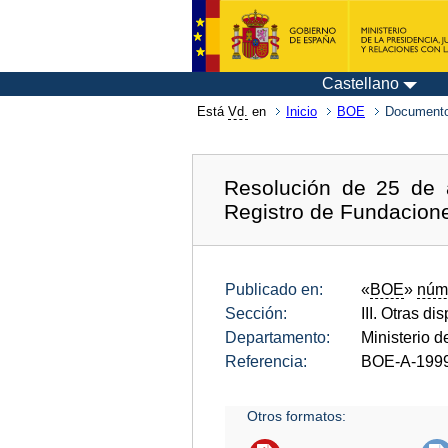
Castellano
Está
Vd.
en
Inicio
BOE
Documento
Resolución de 25 de a
Registro de Fundacion
Publicado en:
«
BOE
»
núm
Sección:
III. Otras di
Departamento:
Ministerio 
Referencia:
BOE-A-199
Otros formatos: