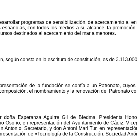
desarrollar programas de sensibilización, de acercamiento al e
s españolas, con todos los medios a su alcance, la promoción y
cursos destinados al acercamiento del mar a menores.
ón, según consta en la escritura de constitución, es de 3.113.00
representación de la fundación se confía a un Patronato, cuy
composición, el nombramiento y la renovación del Patronato con
or doña Esperanza Aguirre Gil de Biedma, Presidenta Hono
o Osorio, en representación del Ayuntamiento de Cádiz, Vice
n Antonio, Secretario, y don Antoni Mari Tur, en representaci
epresentación de «Tecnología de la Construcción, Sociedad Anó