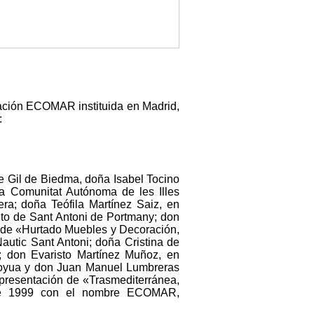
dación ECOMAR instituida en Madrid,
:
e Gil de Biedma, doña Isabel Tocino
a Comunitat Autónoma de les Illes
ra; doña Teófila Martínez Saiz, en
nto de Sant Antoni de Portmany; don
 de «Hurtado Muebles y Decoración,
utic Sant Antoni; doña Cristina de
 don Evaristo Martínez Muñoz, en
Moyua y don Juan Manuel Lumbreras
presentación de «Trasmediterránea,
 de 1999 con el nombre ECOMAR,