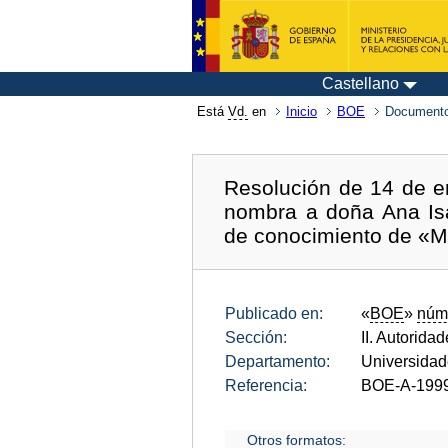
Castellano
Está
Vd.
en
Inicio
BOE
Documento
Resolución de 14 de en
nombra a doña Ana Isab
de conocimiento de «M
Publicado en:
«
BOE
»
núm
Sección:
II. Autorida
Departamento:
Universida
Referencia:
BOE-A-199
Otros formatos: