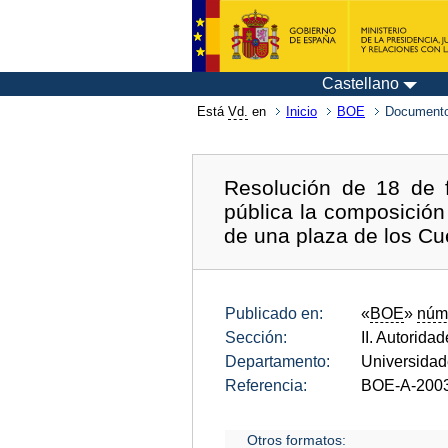
Castellano
Está
Vd.
en
Inicio
BOE
Documento
Resolución de 18 de 
pública la composición
de una plaza de los Cu
Publicado en:
«
BOE
»
núm
Sección:
II. Autorida
Departamento:
Universida
Referencia:
BOE-A-200
Otros formatos: