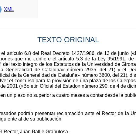
XML
TEXTO ORIGINAL
el artículo 6.8 del Real Decreto 1427/1986, de 13 de junio («
uciones que me confiere el artículo 5.3 de la Ley 95/1991, de
4 del texto íntegro de los Estatutos de la Universidad de Giron
e la Generalidad de Cataluña» número 2935, del 21) y el D
ficial de la Generalidad de Cataluña» número 3600, del 21), di
lver el concurso para la provisión de una plaza de los Cuerpo
de 2001 («Boletín Oficial del Estado» número 290, de 4 de dici
 en un plazo no superior a cuatro meses a contar desde la publ
eresados podrán presentar reclamación ante el Rector de la U
siguiente al de su publicación.
l Rector, Juan Batlle Grabulosa.