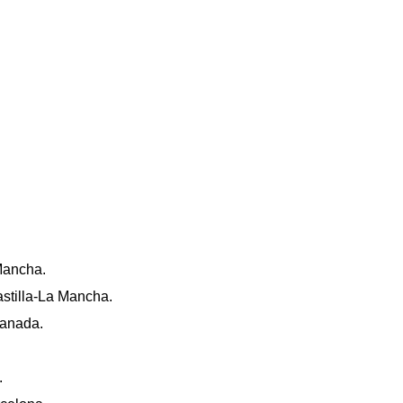
 Mancha.
astilla-La Mancha.
ranada.
.