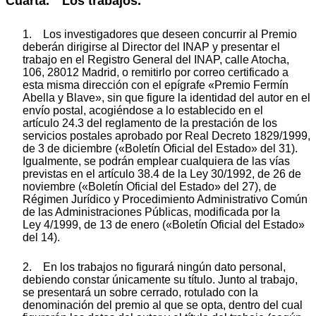
Cuarta. Los trabajos.
1. Los investigadores que deseen concurrir al Premio
deberán dirigirse al Director del INAP y presentar el
trabajo en el Registro General del INAP, calle Atocha,
106, 28012 Madrid, o remitirlo por correo certificado a
esta misma dirección con el epígrafe «Premio Fermín
Abella y Blave», sin que figure la identidad del autor en el
envío postal, acogiéndose a lo establecido en el
artículo 24.3 del reglamento de la prestación de los
servicios postales aprobado por Real Decreto 1829/1999,
de 3 de diciembre («Boletín Oficial del Estado» del 31).
Igualmente, se podrán emplear cualquiera de las vías
previstas en el artículo 38.4 de la Ley 30/1992, de 26 de
noviembre («Boletín Oficial del Estado» del 27), de
Régimen Jurídico y Procedimiento Administrativo Común
de las Administraciones Públicas, modificada por la
Ley 4/1999, de 13 de enero («Boletín Oficial del Estado»
del 14).
2. En los trabajos no figurará ningún dato personal,
debiendo constar únicamente su título. Junto al trabajo,
se presentará un sobre cerrado, rotulado con la
denominación del premio al que se opta, dentro del cual