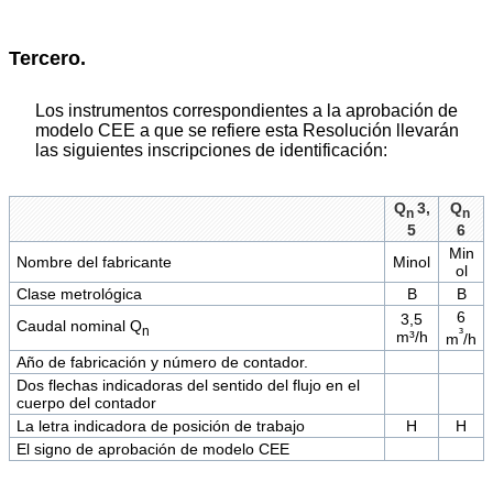
Tercero.
Los instrumentos correspondientes a la aprobación de
modelo CEE a que se refiere esta Resolución llevarán
las siguientes inscripciones de identificación:
Q
3,
Q
n
n
5
6
Min
Nombre del fabricante
Minol
ol
Clase metrológica
B
B
6
3,5
Caudal nominal Q
n
³
m³/h
m
/h
Año de fabricación y número de contador.
Dos flechas indicadoras del sentido del flujo en el
cuerpo del contador
La letra indicadora de posición de trabajo
H
H
El signo de aprobación de modelo CEE