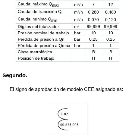
Caudal máximo Q
m³/h
7
12
max
Caudal de transición Q
m³/h
0,280
0,480
t
Caudal mínimo Q
m³/h
0,070
0,120
min
Dígitos del totalizador
m³
99,999
99,999
Presión nominal de trabajo
bar
10
10
Pérdida de presión a Qn
bar
0,25
0,25
Pérdida de presión a Qmax
bar
1
1
Clase metrológica
B
B
Posición de trabajo
H
H
Segundo.
El signo de aprobación de modelo CEE asignado es: