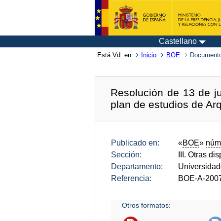
Castellano
Está
Vd.
en
Inicio
BOE
Documento
Resolución de 13 de ju
plan de estudios de Arq
Publicado en:
«
BOE
»
núm
Sección:
III. Otras di
Departamento:
Universida
Referencia:
BOE-A-200
Otros formatos: